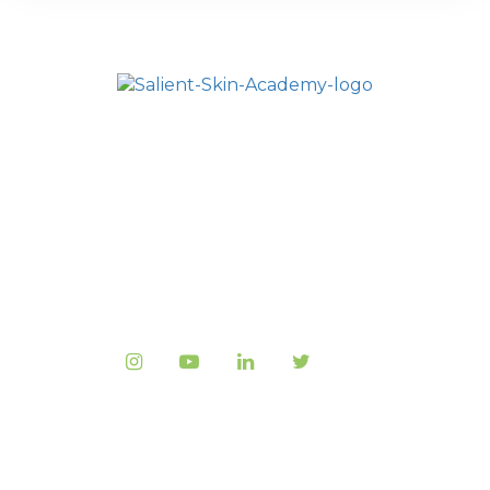
HOME
L’ACADÉMIE SALIENT
ALL COURSES
FAQ
CONTACTEZ NOUS
Copyright © 2023
Salient Medical
, All rights
reserved.