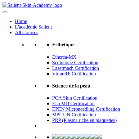
Home
L'académie Salient
All Courses
Esthétique
Etherea-MX
Sculptique Certification
Lasermach Certification
VirtueRF Certification
Science de la peau
PCA Skin Certification
Elta MD Certification
EPEN Microneedling Certification
MPGUN Certification
PRP (Plasma riche en plaquettes)